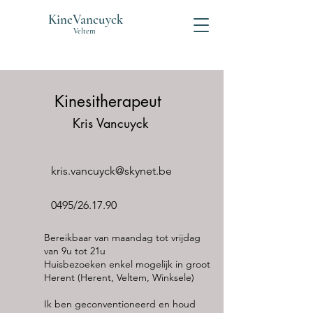
KineVancuyck
Veltem
Kinesitherapeut
Kris Vancuyck
kris.vancuyck@skynet.be
0495/26.17.90
Bereikbaar van maandag tot vrijdag
van 9u tot 21u
Huisbezoeken enkel mogelijk in groot
Herent (Herent, Veltem, Winksele)
Ik ben geconventioneerd en houd