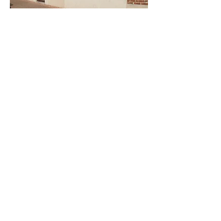
Adres: Overstraat 8, 3020
Veltem-Beisem (Herent)
Er zijn gratis parkeermogelijkheden
voor de praktijk.
We zijn vlot bereikbaar met zowel bus
als trein.