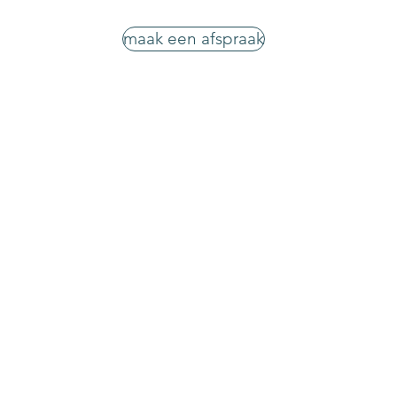
maak een afspraak
KineVancuyck
Veltem
Maak een afspraak